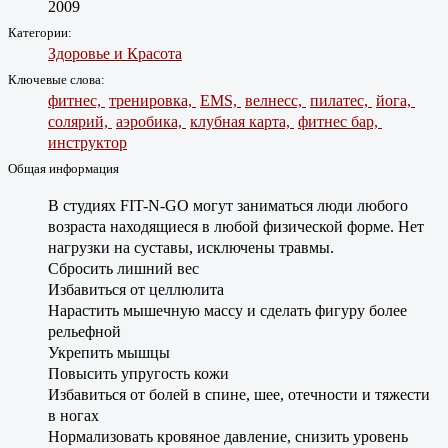
2009
Категории:
Здоровье и Красота
Ключевые слова:
фитнес,
тренировка,
EMS,
велнесс,
пилатес,
йога,
солярий,
аэробика,
клубная карта,
фитнес бар,
инструктор
Общая информация
В студиях FIT-N-GO могут заниматься люди любого
возраста находящиеся в любой физической форме. Нет
нагрузки на суставы, исключены травмы.
Cбросить лишний вес
Избавиться от целлюлита
Нарастить мышечную массу и сделать фигуру более
рельефной
Укрепить мышцы
Повысить упругость кожи
Избавиться от болей в спине, шее, отечности и тяжести
в ногах
Нормализовать кровяное давление, снизить уровень