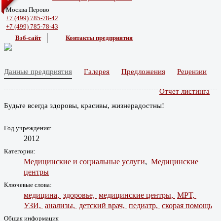
Москва Перово
+7 (499) 785-78-42
+7 (499) 785-78-43
Вэб-сайт
Контакты предприятия
Данные предприятия
Галерея
Предложения
Рецензии
Отчет листинга
Будьте всегда здоровы, красивы, жизнерадостны!
Год учреждения:
2012
Категории:
Медицинские и социальные услуги
,
Медицинские
центры
Ключевые слова:
медицина,
здоровье,
медицинские центры,
МРТ,
УЗИ,
анализы,
детский врач,
педиатр,
скорая помощь
Общая информация