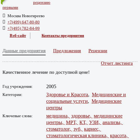
рецензию
первыми
Москва Новогиреево
+7(499) 647-80-80
+7(495) 782-84-99
Вэб-сайт
Контакты предприятия
Данные предприятия
Предложения
Рецензии
Отчет листинга
Качественное лечение по доступной цене!
2005
Год учреждения:
Здоровье и Красота
,
Медицинские и
Категории:
социальные услуги
,
Медицинские
центры
медицина,
здоровье,
медицинские
Ключевые слова:
центры,
МРТ,
КТ,
УЗИ,
анализы,
стоматолог,
зуб,
кариес,
стоматологическая клиника,
красота,