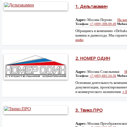
1.
Дельтакамин
Адрес:
Москва Перово
На ка
Телефон:
+7 (499) 398-09-49
Мобил
Обращаясь в компанию «Deltaka
камина и дымохода. Мы гаранти
инфо
2.
НОМЕР ОДИН
Адрес:
Москва Сокольники
Н
Телефон:
+7 (495) 665-54-56
Мобил
Основная деятельность компани
документации, проектирование
и коммерческого назначения.
» 
3.
Твико.ПРО
Адрес:
Москва Преображенско