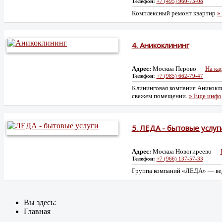
Телефон:
+7 (495) 960-73-08
Комплексный ремонт квартир
»
4.
Аникоклининг
Адрес:
Москва Перово
На ка
Телефон:
+7 (985) 662-79-47
Клининговая компания Аникокли
свежем помещении.
» Еще инфо
5.
ЛЕДА - бытовые услуг
Адрес:
Москва Новогиреево
Телефон:
+7 (966) 137-57-33
Группа компаний «ЛЕДА» — вед
Вы здесь:
Главная