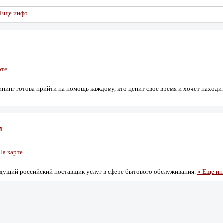
 Еще инфо
рте
нинг готова прийти на помощь каждому, кто ценит свое время и хочет находит
и
На карте
ущий российский поставщик услуг в сфере бытового обслуживания.
» Еще и