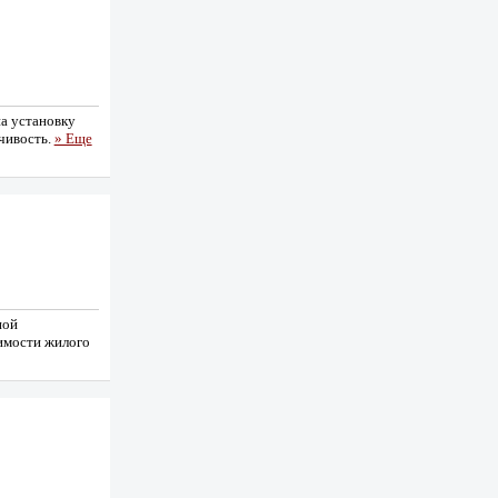
а установку
чивость.
» Еще
ной
имости жилого