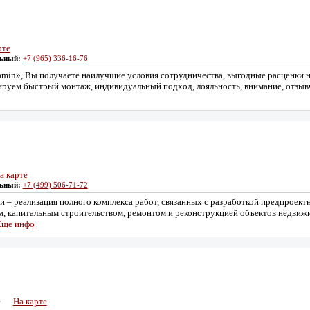
рте
ьный:
+7 (965) 336-16-76
min», Вы получаете наилучшие условия сотрудничества, выгодные расценки н
руем быстрый монтаж, индивидуальный подход, лояльность, внимание, отзыв
а карте
ьный:
+7 (499) 506-71-72
и – реализация полного комплекса работ, связанных с разработкой предпроект
м, капитальным строительством, ремонтом и реконструкцией объектов недвиж
Еще инфо
е
На карте