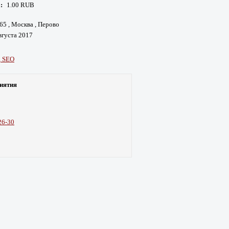
:
1.00 RUB
 65 , Москва , Перово
вгуста 2017
, SEO
иятия
26-30