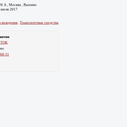
26 А , Москва , Выхино
5 июля 2017
ы вождения
,
Транспортные средства
иятия
СТОК
но
-68-31