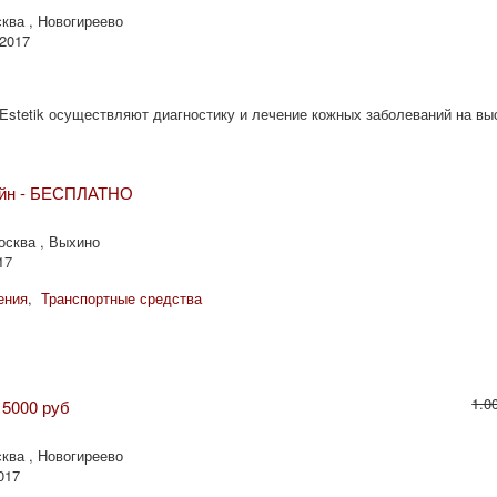
ква , Новогиреево
 2017
Estetik осуществляют диагностику и лечение кожных заболеваний на в
айн - БЕСПЛАТНО
Москва , Выхино
17
ения
,
Транспортные средства
1.0
15000 руб
ква , Новогиреево
017