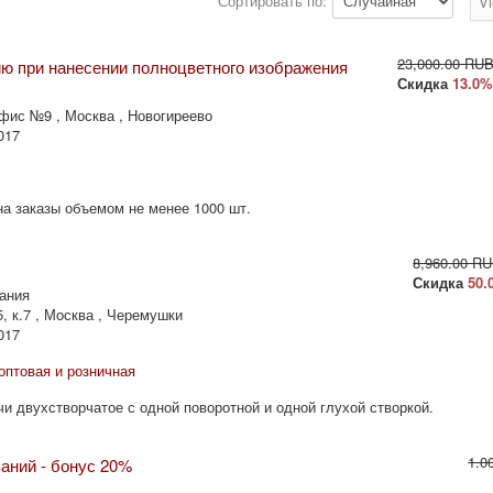
Сортировать по:
V
23,000.00 RU
ю при нанесении полноцветного изображения
Скидка
13.0
 офис №9 , Москва , Новогиреево
017
на заказы объемом не менее 1000 шт.
8,960.00 R
Скидка
50.
ания
5, к.7 , Москва , Черемушки
017
оптовая и розничная
чи двухстворчатое с одной поворотной и одной глухой створкой.
1.0
аний - бонус 20%