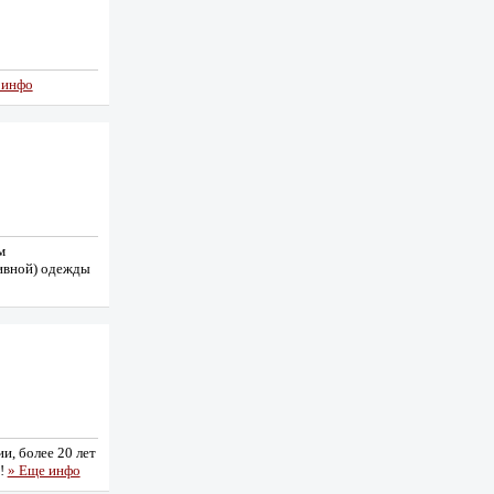
 инфо
м
ивной) одежды
и, более 20 лет
м!
» Еще инфо