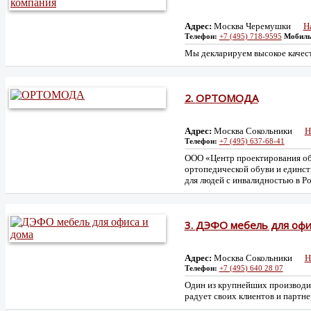
Адрес:
Москва Черемушки
Н
Телефон:
+7 (495) 718-9595
Мобил
Мы декларируем высокое качест
2.
ОРТОМОДА
Адрес:
Москва Сокольники
Н
Телефон:
+7 (495) 637-68-41
ООО «Центр проектирования об
ортопедической обуви и единс
для людей с инвалидностью в Р
3.
ДЭФО мебель для офи
Адрес:
Москва Сокольники
Н
Телефон:
+7 (495) 640 28 07
Один из крупнейших производит
радует своих клиентов и партн