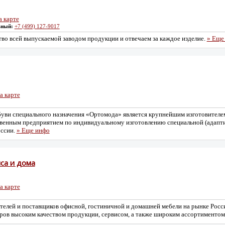
а карте
ьный:
+7 (499) 127-9017
во всей выпускаемой заводом продукции и отвечаем за каждое изделие.
» Еще
а карте
уви специального назначения «Ортомода» является крупнейшим изготовителе
твенным предприятием по индивидуальному изготовлению специальной (адапт
оссии.
» Еще инфо
са и дома
а карте
елей и поставщиков офисной, гостиничной и домашней мебели на рынке Росси
еров высоким качеством продукции, сервисом, а также широким ассортименто