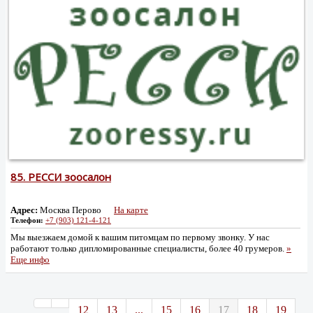
85.
РЕССИ зоосалон
Адрес:
Москва Перово
На карте
Телефон:
+7 (903) 121-4-121
Мы выезжаем домой к вашим питомцам по первому звонку. У нас
работают только дипломированные специалисты, более 40 грумеров.
»
Еще инфо
12
13
...
15
16
17
18
19