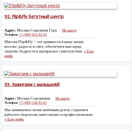
92.
Flip&Fly батутный центр
Адрес:
Москва Соколиная Гора
На карте
Телефон:
+7 (499) 955-43-43
Миссия Flip&Fly – это привнести в вашу жизнь
веселье, радость и смех, обеспечить вам заряд
энергии, бодрости и прекрасное самочувствие.
» Еще
инфо
93.
Зажигаем с малышнёй
Адрес:
Москва Сокольники
На карте
Телефон:
+7 (499) 136-91-67
Мы занимаемся своим любимым делом, стараемся
работать творчески, качественно и профессионально.
» Еще инфо