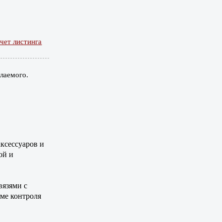
чет листинга
елаемого.
ксессуаров и
ой и
язями с
ме контроля