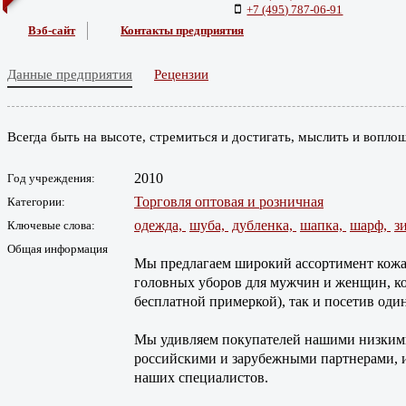
+7 (495) 787-06-91
Вэб-сайт
Контакты предприятия
Данные предприятия
Рецензии
Всегда быть на высоте, стремиться и достигать, мыслить и вопло
2010
Год учреждения:
Торговля оптовая и розничная
Категории:
одежда,
шуба,
дубленка,
шапка,
шарф,
з
Ключевые слова:
Общая информация
Мы предлагаем широкий ассортимент кожаны
головных уборов для мужчин и женщин, кот
бесплатной примеркой), так и посетив оди
Мы удивляем покупателей нашими низкими
российскими и зарубежными партнерами, и
наших специалистов.