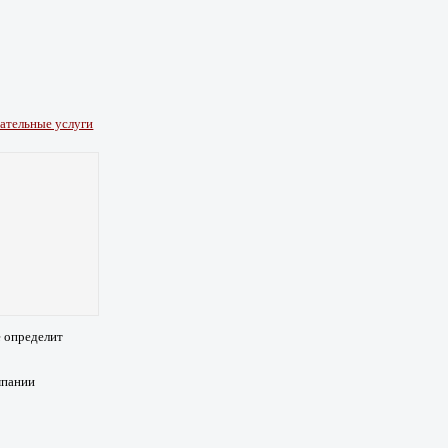
ательные услуги
е определит
мпании