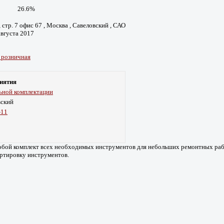
26.6%
, стр. 7 офис 67 , Москва , Савеловский , САО
августа 2017
 розничная
иятия
ьной комплектации
вский
-11
обой комплект всех необходимых инструментов для небольших ремонтных рабо
ортировку инструментов.