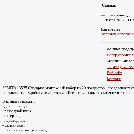
Скидка:
ул.Складочная, д. 3
11 июня 2017 - 11 
Категории
Торговля оптовая и
Данные предпр
Центр строител
Москва Савело
+7 (495) 241-59
Вэб-сайт
Контакт
SPARTA 13535 Слесарно-монтажный набор из 29 предметов - представляет с
поставляется в удобном компактном кейсе, что упрощает хранение и трансп
В комплект входят:
- длинногубцы,
- разводной ключ,
- отвертка,
- переходник,
- удлинитель,
- шесть часовых отверток,