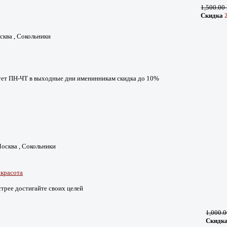
1,500.0
Скидка
сква , Сокольники
ует ПН-ЧТ в выходные дни именинникам скидка до 10%
 Москва , Сокольники
 красота
трее достигайте своих целей
1,000.
Скидк