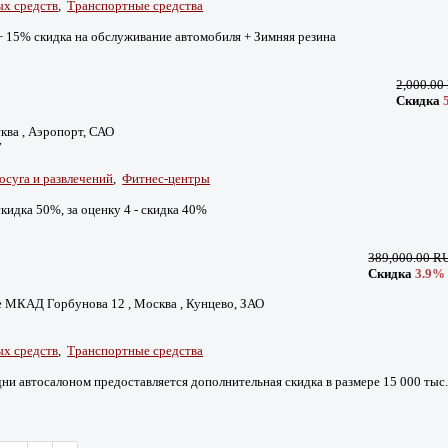
ых средств
,
Транспортные средства
 + 15% скидка на обслуживание автомобиля + Зимняя резина
2,000.0
Скидка
сква , Аэропорт, САО
7
досуга и развлечений
,
Фитнес-центры
 скидка 50%, за оценку 4 - скидка 40%
389,000.00 R
Скидка
3.9%
е МКАД Горбунова 12 , Москва , Кунцево, ЗАО
ых средств
,
Транспортные средства
ни автосалоном предоставляется дополнительная скидка в размере 15 000 тыс.