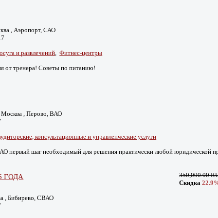
сква , Аэропорт, САО
17
досуга и развлечений
,
Фитнес-центры
я от тренера! Советы по питанию!
9 , Москва , Перово, ВАО
7
аудиторские, консультационные и управленческие услуги
ВАО первый шаг необходимый для решения практически любой юридической п
350,000.00 R
6 ГОДА
Скидка
22.9
ва , Бибирево, СВАО
7