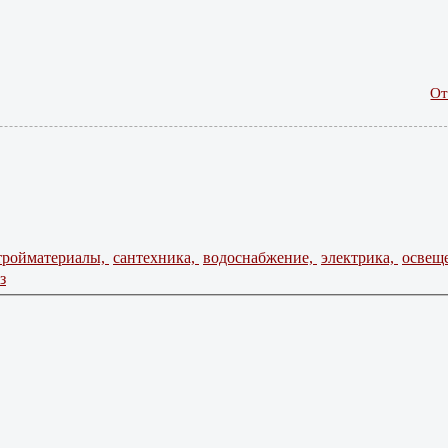
От
тройматериалы,
сантехника,
водоснабжение,
электрика,
освещ
з