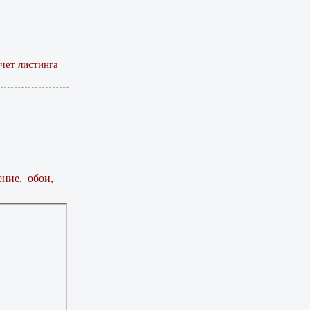
чет листинга
ение,
обои,