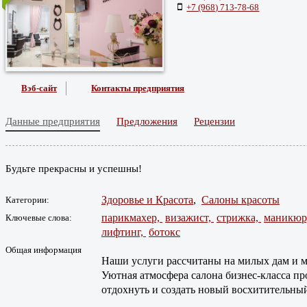
+7 (968) 713-78-68
Вэб-сайт
Контакты предприятия
Данные предприятия
Предложения
Рецензии
Будьте прекрасны и успешны!
Здоровье и Красота
,
Салоны красоты
Категории:
парикмахер,
визажист,
стрижка,
маникюр
Ключевые слова:
лифтинг,
ботокс
Общая информация
Наши услуги рассчитаны на милых дам и му
Уютная атмосфера салона бизнес-класса пр
отдохнуть и создать новый восхитительный