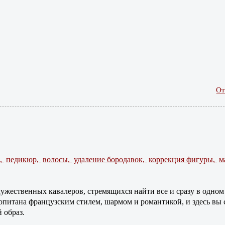
От
,
педикюр,
волосы,
удаление бородавок,
коррекция фигуры,
м
жественных кавалеров, стремящихся найти все и сразу в одном 
опитана французским стилем, шармом и романтикой, и здесь вы
 образ.