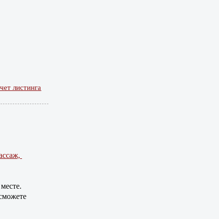
чет листинга
ассаж,
месте.
 сможете